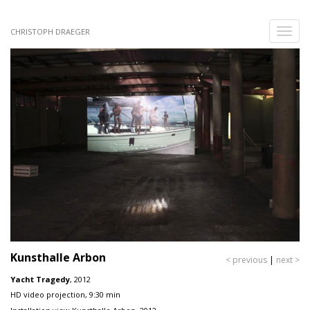
Skip
to
Toggle
CHRISTOPH DRAEGER
main
naviga
content
Kunsthalle Arbon
< previous
|
next >
Yacht Tragedy
, 2012
HD video projection, 9:30 min