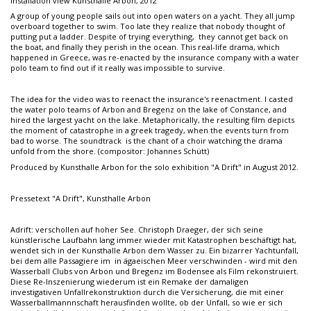
Installation view Kunsthalle Arbon, 2012
A group of young people sails out into open waters on a yacht. They all jump
overboard together to swim. Too late they realize that nobody thought of
putting put a ladder. Despite of trying everything, they cannot get back on
the boat, and finally they perish in the ocean. This real-life drama, which
happened in Greece, was re-enacted by the insurance company with a water
polo team to find out if it really was impossible to survive.
The idea for the video was to reenact the insurance's reenactment. I casted
the water polo teams of Arbon and Bregenz on the lake of Constance, and
hired the largest yacht on the lake. Metaphorically, the resulting film depicts
the moment of catastrophe in a greek tragedy, when the events turn from
bad to worse. The soundtrack is the chant of a choir watching the drama
unfold from the shore. (compositor: Johannes Schütt)
Produced by Kunsthalle Arbon for the solo exhibition "A Drift" in August 2012.
Pressetext "A Drift", Kunsthalle Arbon
Adrift: verschollen auf hoher See. Christoph Draeger, der sich seine
künstlerische Laufbahn lang immer wieder mit Katastrophen beschäftigt hat,
wendet sich in der Kunsthalle Arbon dem Wasser zu. Ein bizarrer Yachtunfall,
bei dem alle Passagiere im in ägaeischen Meer verschwinden - wird mit den
Wasserball Clubs von Arbon und Bregenz im Bodensee als Film rekonstruiert.
Diese Re-Inszenierung wiederum ist ein Remake der damaligen
investigativen Unfallrekonstruktion durch die Versicherung, die mit einer
Wasserballmannnschaft herausfinden wollte, ob der Unfall, so wie er sich